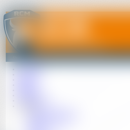
RCM
Rugby Club Méditerranée
Classement