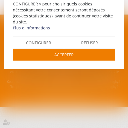
CONFIGURER » pour choisir quels cookies
Arrière
nécessitant votre consentement seront déposés
(cookies statistiques), avant de continuer votre visite
du site.
Plus d'informations
CONFIGURER
REFUSER
RUGBY CLUB MÉDITERRANÉE
ACCEPTER
Quai Des Arènes, 34250 Palavas-les-flots
Mentions légales
Plan du site
Contacter le Club
Secrétaire du club : Christel Anglade -
06.16.98.16.31
-
christel.anglade@rcm-
rugby.fr
Coordinateur de projet : Hugo Dauba -
06.47.24.60.99
-
hugo.dauba@rcm-rugby.fr
Chargé de projet : Cyprien Leger -
06.25.03.61.18
-
cyprien.leger@rcm-rugby.fr
SEPTEO DIGITAL & SERVICES © 2023