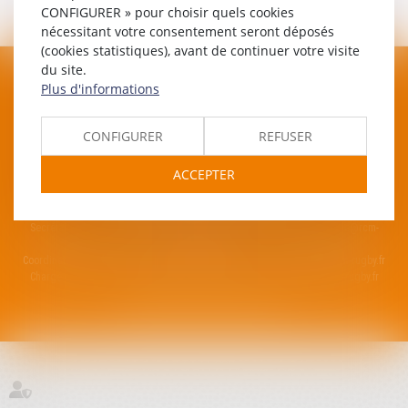
CONFIGURER » pour choisir quels cookies
2e ligne
nécessitant votre consentement seront déposés
(cookies statistiques), avant de continuer votre visite
du site.
Plus d'informations
CONFIGURER
REFUSER
RUGBY CLUB MÉDITERRANÉE
ACCEPTER
Quai Des Arènes, 34250 Palavas-les-flots
Mentions légales
Plan du site
Contacter le Club
Secrétaire du club : Christel Anglade -
06.16.98.16.31
-
christel.anglade@rcm-
rugby.fr
Coordinateur de projet : Hugo Dauba -
06.47.24.60.99
-
hugo.dauba@rcm-rugby.fr
Chargé de projet : Cyprien Leger -
06.25.03.61.18
-
cyprien.leger@rcm-rugby.fr
SEPTEO DIGITAL & SERVICES © 2023