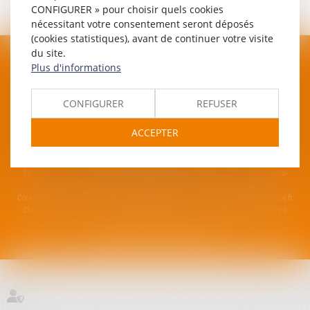
CONFIGURER » pour choisir quels cookies
Ailier
nécessitant votre consentement seront déposés
(cookies statistiques), avant de continuer votre visite
du site.
Plus d'informations
CONFIGURER
REFUSER
RUGBY CLUB MÉDITERRANÉE
ACCEPTER
Quai Des Arènes, 34250 Palavas-les-flots
Mentions légales
Plan du site
Contacter le Club
Secrétaire du club : Christel Anglade -
06.16.98.16.31
-
christel.anglade@rcm-
rugby.fr
Coordinateur de projet : Hugo Dauba -
06.47.24.60.99
-
hugo.dauba@rcm-rugby.fr
Chargé de projet : Cyprien Leger -
06.25.03.61.18
-
cyprien.leger@rcm-rugby.fr
SEPTEO DIGITAL & SERVICES © 2023