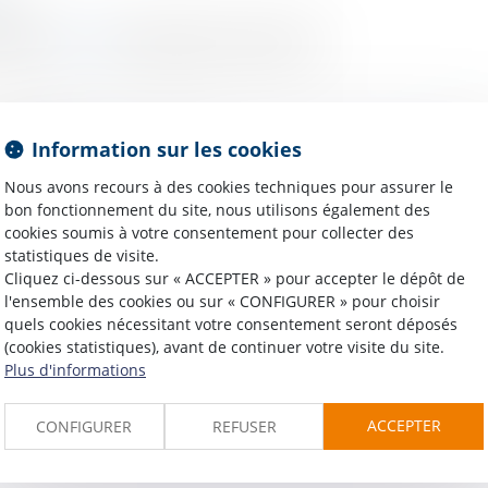
e adhérer
Je souhaite régler ma formation
Virement
Carte bancaire
Information sur les cookies
Nous avons recours à des cookies techniques pour assurer le
bon fonctionnement du site, nous utilisons également des
cookies soumis à votre consentement pour collecter des
statistiques de visite.
Cliquez ci-dessous sur « ACCEPTER » pour accepter le dépôt de
l'ensemble des cookies ou sur « CONFIGURER » pour choisir
quels cookies nécessitant votre consentement seront déposés
(cookies statistiques), avant de continuer votre visite du site.
Plus d'informations
ACCEPTER
CONFIGURER
REFUSER